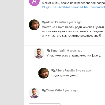
Может быть, особо не интересовался вопрос
Plugin-To-Submit-A-Form-Via-Ctrl-Enter-cmd-ctr
Albert Fazullin
9 years ago
может не стоит тянуть ради кейспая целый 
то что нам нужно так это повесить хандле
или у нас это как-то хитро реализовано?)
Timur Vafin
9 years ago
У нас уже есть в зависимостях jquery.
Albert Fazullin
9 years ago
тогда другое дело)
Timur Vafin
7 years ago