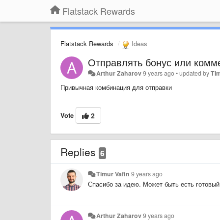
Flatstack Rewards
Flatstack Rewards
Ideas
Отправлять бонус или комм
Arthur Zaharov
9 years ago
•
updated by
Tim
Привычная комбинация для отправки
Vote
2
Replies
6
Timur Vafin
9 years ago
Спасибо за идею. Может быть есть готовый
Arthur Zaharov
9 years ago