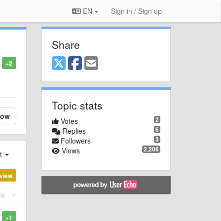
EN
Sign in / Sign up
Share
+2
Topic stats
low
2
Votes
6
Replies
3
Followers
2,206
Views
st
view
+1