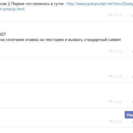
ом )) Первое что попалось в гугле -
http://www.jqueryscript.net/form/jQuer
l-enter-js.html
Reply
|
jQ?
р на сочетание клавиш на текстэрию и вызвать стандартный сабмит
Reply
|
Reply
|
Reply
|
Pla
Reply
|