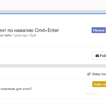
ент по нажатию Cmd+Enter
Planned
ur Vafin
7 years ago
•
6
Fol
Oldest fir
Under re
 плагинчик для этого?
Reply
|