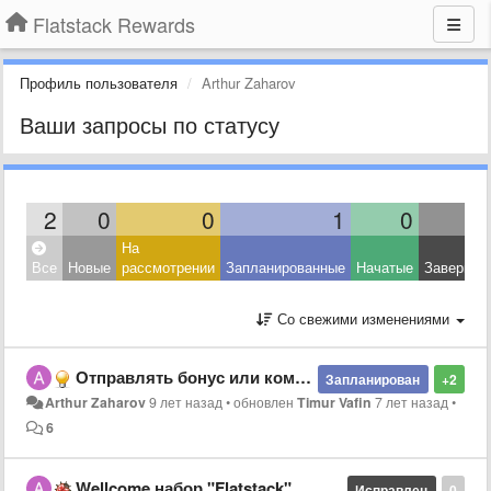
Flatstack Rewards
Профиль пользователя
Arthur Zaharov
Ваши запросы по статусу
2
0
0
1
0
На
Все
Новые
рассмотрении
Запланированные
Начатые
Завершен
Со свежими изменениями
Отправлять бонус или коммент по нажатию Cmd+Enter
Запланирован
+2
Arthur Zaharov
9 лет назад
•
обновлен
Timur Vafin
7 лет назад
•
6
Wellcome набор "Flatstack"
Исправлен
0