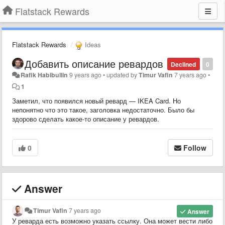
Flatstack Rewards
Flatstack Rewards
Ideas
Добавить описание ревардов
Declined
0
Rafik Habibullin
9 years ago
•
updated by
Timur Vafin
7 years ago
•
1
Заметил, что появился новый ревард — IKEA Card. Но
непонятно что это такое, заголовка недостаточно. Было бы
здорово сделать какое-то описание у ревардов.
0
Follow
Answer
Timur Vafin
7 years ago
Answer
У реварда есть возможно указать ссылку. Она может вести либо