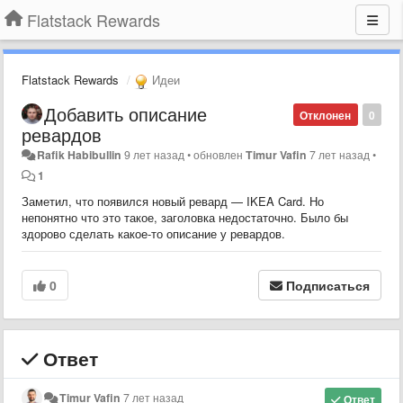
Flatstack Rewards
Flatstack Rewards
Идеи
Добавить описание
Отклонен
0
ревардов
Rafik Habibullin
9 лет назад
•
обновлен
Timur Vafin
7 лет назад
•
1
Заметил, что появился новый ревард — IKEA Card. Но
непонятно что это такое, заголовка недостаточно. Было бы
здорово сделать какое-то описание у ревардов.
0
Подписаться
Ответ
Timur Vafin
7 лет назад
Ответ