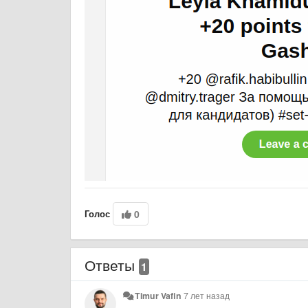
Голос
0
Ответы
1
Timur Vafin
7 лет назад