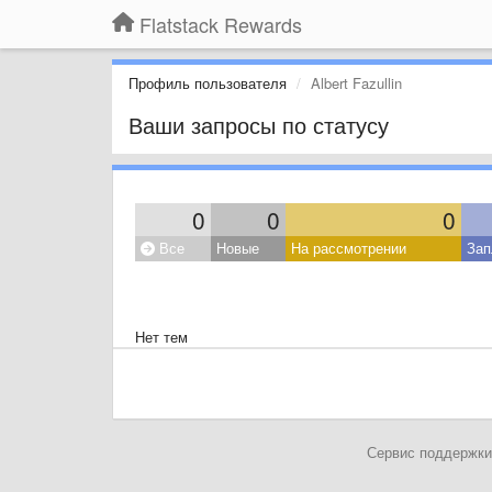
Flatstack Rewards
Профиль пользователя
Albert Fazullin
Ваши запросы по статусу
0
0
0
Все
Новые
На рассмотрении
Зап
Нет тем
Сервис поддержки