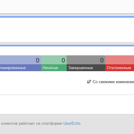
0
0
0
ланированные
Начатые
Завершенные
Отклоненные
Со свежими изменени
 клиентов работает на платформе
UserEcho